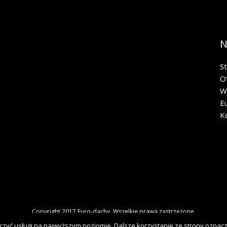
N
S
O
W
E
K
Copyright 2017 Euro-dachy. Wszelkie prawa zastrzeżone.
czyć usługi na najwyższym poziomie. Dalsze korzystanie ze strony oznacza