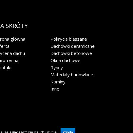
A SKRÓTY
trona główna
Pokrycia blaszane
ferta
Dachówki deramiczne
ycena dachu
Dachówki betonowe
uro-rynna
Okna dachowe
ontakt
Rynny
Materiały budowlane
Kominy
Inne
, że zgadzasz się na ich użycie.
Zgoda