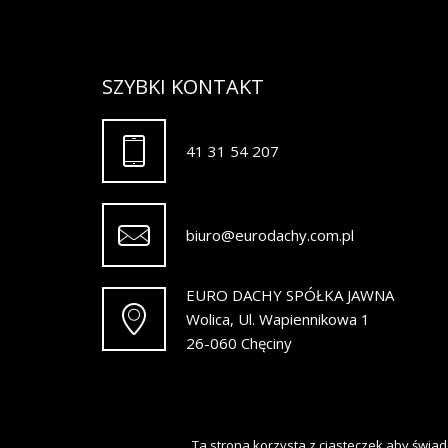
SZYBKI KONTAKT
41 31 54 207
biuro@eurodachy.com.pl
EURO DACHY SPÓŁKA JAWNA
Wolica, Ul. Wapiennikowa 1
26-060 Chęciny
Ta strona korzysta z ciasteczek aby świad