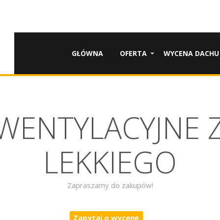
GŁÓWNA
OFERTA
WYCENA DACHU
 WENTYLACYJNE 
LEKKIEGO
Zapraszamy do zakupów!
Zapytaj o wycenę